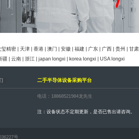
龙玺精密
|
天津
|
香港
|
澳门
|
安徽
|
福建
|
广东
|
广西
|
贵州
|
甘肃
新疆
|
云南
|
浙江
|
japan longxi
|
korea longxi
|
USA longxi
们
|
二手半导体设备采购平台
电话：18868521984龙先生
注：设备状态不定期更新，是否已售出请咨询。
036227号