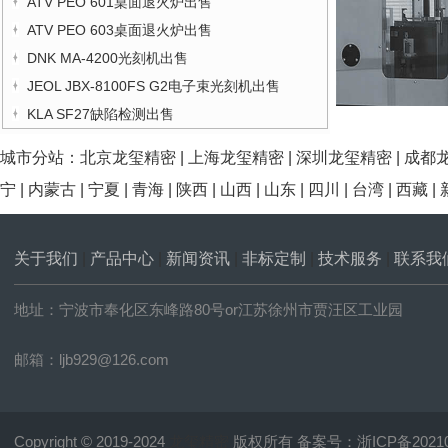
ATV PEO 601桌面退火炉出售
ATV PEO 603桌面退火炉出售
DNK MA-4200光刻机出售
JEOL JBX-8100FS G2电子束光刻机出售
KLA SF27缺陷检测出售
城市分站：
北京龙玺精密
|
上海龙玺精密
|
深圳龙玺精密
|
成都
宁
|
内蒙古
|
宁夏
|
青海
|
陕西
|
山西
|
山东
|
四川
|
台湾
|
西藏
|
关于我们
|
产品中心
|
新闻资讯
|
非标定制
|
技术服务
|
联系我
地址：宁波市奉化区东峰路80号or江苏徐州市贾汪区工业园
邮箱：ljb929@126.com
Copyright © 2019-2024
龙玺精密
版权所有 备案号：
浙ICP备2021