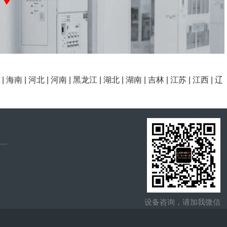
|
海南
|
河北
|
河南
|
黑龙江
|
湖北
|
湖南
|
吉林
|
江苏
|
江西
|
辽
设备咨询，请加我微信