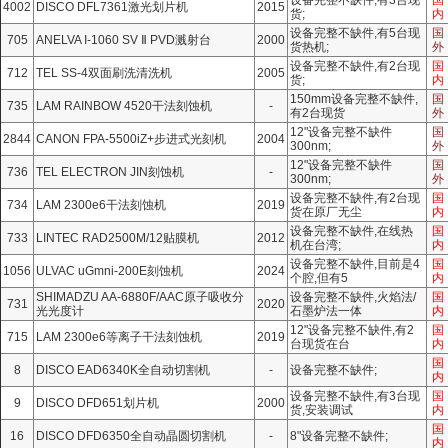
设备完整不缺件,有3台现
国
4002
DISCO DFL7361激光划片机
2015
货;
内
设备完整不缺件,有5台现
国
705
ANELVA I-1060 SV Ⅱ PVD溅射台
2000
货热机;
外
设备完整不缺件,有2台现
国
712
TEL SS-4双面刷洗清洗机
2005
货;
内
150mm设备完整不缺件,
国
735
LAM RAINBOW 4520干法刻蚀机
-
有2台现货
外
12"设备完整不缺件
国
2844
CANON FPA-5500iZ+步进式光刻机
2004
300nm;
外
12"设备完整不缺件
国
736
TEL ELECTRON JIN刻蚀机
-
300nm;
外
设备完整不缺件,有2台现
国
734
LAM 2300e6干法刻蚀机
2019
货在原厂无尘
内
设备完整不缺件,在线热
国
733
LINTEC RAD2500M/12贴膜机
2012
机在台湾;
内
设备完整不缺件,目前是4
国
1056
ULVAC uGmni-200E刻蚀机
2024
个腔,但有5
内
SHIMADZU AA-6880F/AAC原子吸收分
设备完整不缺件,火焰法/
国
731
2020
光光度计
石墨炉法一体
内
12"设备完整不缺件,有2
国
715
LAM 2300e6等离子干法刻蚀机
2019
台现货在台
内
国
8
DISCO EAD6340K全自动切割机
-
设备完整不缺件;
内
设备完整不缺件,有3台现
国
9
DISCO DFD651划片机
2000
货,安装调试
内
国
16
DISCO DFD6350全自动晶圆切割机
-
8"设备完整不缺件;
内