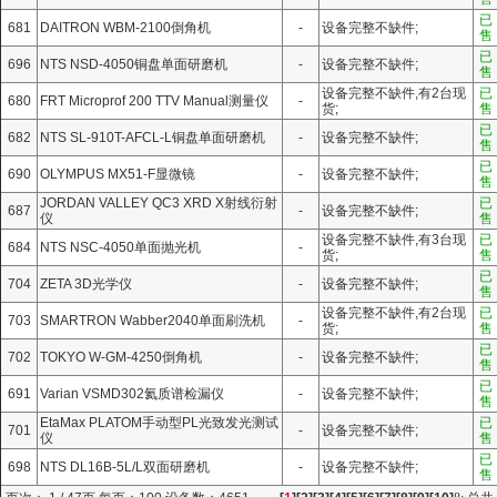
已
681
DAITRON WBM-2100倒角机
-
设备完整不缺件;
售
已
696
‌NTS NSD-4050铜盘单面研磨机
-
设备完整不缺件;
售
设备完整不缺件,有2台现
已
680
FRT Microprof 200 TTV Manual测量仪
-
货;
售
已
682
‌NTS SL-910T-AFCL-L铜盘单面研磨机
-
设备完整不缺件;
售
已
690
OLYMPUS MX51-F显微镜
-
设备完整不缺件;
售
JORDAN VALLEY QC3 XRD X射线衍射
已
687
-
设备完整不缺件;
仪
售
设备完整不缺件,有3台现
已
684
‌NTS NSC-4050单面抛光机
-
货;
售
已
704
ZETA 3D光学仪
-
设备完整不缺件;
售
设备完整不缺件,有2台现
已
703
SMARTRON Wabber2040单面刷洗机
-
货;
售
已
702
TOKYO W-GM-4250倒角机
-
设备完整不缺件;
售
已
691
Varian VSMD302氦质谱检漏仪
-
设备完整不缺件;
售
EtaMax PLATOM手动型PL光致发光测试
已
701
-
设备完整不缺件;
仪
售
已
698
‌NTS DL16B-5L/L双面研磨机
-
设备完整不缺件;
售