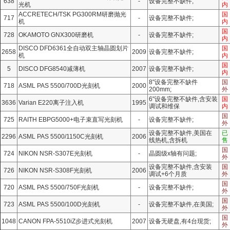
638
-
设备完整不缺件;
光机
内
ACCRETECH/TSK PG300RM研磨抛光
国
717
-
设备完整不缺件;
机
内
国
728
OKAMOTO GNX300研磨机
-
设备完整不缺件;
内
DISCO DFD6361全自动双主轴晶圆划片
国
2658
2009
设备完整不缺件;
机
内
国
5
DISCO DFG8540减薄机
2007
设备完整不缺件;
内
8"设备完整不缺件
国
718
ASML PAS 5500/700D光刻机
2000
200mm;
外
6"设备完整不缺件,含安装
国
3636
Varian E220离子注入机
1995
调试和维保
内
国
725
RAITH EBPG5000+电子束直写光刻机
-
设备完整不缺件;
外
设备完整不缺件,美国在
已
2296
ASML PAS 5500/1150C光刻机
2006
线热机,含拆机
售
国
724
NIKON NSR-S307E光刻机
-
晶圆级x轴有问题;
外
设备完整不缺件,含安装
国
726
NIKON NSR-S308F光刻机
2006
调试+6个月质
外
国
720
ASML PAS 5500/750F光刻机
-
设备完整不缺件;
外
国
723
ASML PAS 5500/100D光刻机
-
设备完整不缺件,在美国;
外
国
1048
CANON FPA-5510iZ步进式光刻机
2007
设备无硬盘,有4台现货;
外