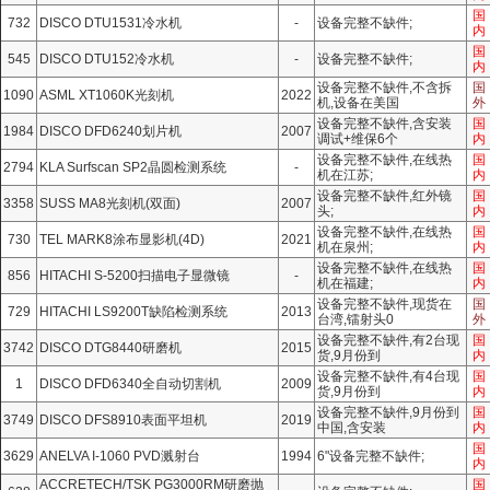
国
732
DISCO DTU1531冷水机
-
设备完整不缺件;
内
国
545
DISCO DTU152冷水机
-
设备完整不缺件;
内
设备完整不缺件,不含拆
国
1090
ASML XT1060K光刻机
2022
机,设备在美国
外
设备完整不缺件,含安装
国
1984
DISCO DFD6240划片机
2007
调试+维保6个
内
设备完整不缺件,在线热
国
2794
KLA Surfscan SP2晶圆检测系统
-
机在江苏;
内
设备完整不缺件,红外镜
国
3358
SUSS MA8光刻机(双面)
2007
头;
内
设备完整不缺件,在线热
国
730
TEL MARK8涂布显影机(4D)
2021
机在泉州;
内
设备完整不缺件,在线热
国
856
HITACHI S-5200扫描电子显微镜
-
机在福建;
内
设备完整不缺件,现货在
国
729
HITACHI LS9200T缺陷检测系统
2013
台湾,镭射头0
外
设备完整不缺件,有2台现
国
3742
DISCO DTG8440研磨机
2015
货,9月份到
内
设备完整不缺件,有4台现
国
1
DISCO DFD6340全自动切割机
2009
货,9月份到
内
设备完整不缺件,9月份到
国
3749
DISCO DFS8910表面平坦机
2019
中国,含安装
内
国
3629
ANELVA I-1060 PVD溅射台
1994
6"设备完整不缺件;
内
ACCRETECH/TSK PG3000RM研磨抛
国