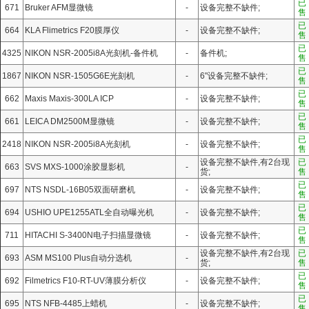
已
671
Bruker AFM显微镜
-
设备完整不缺件;
售
已
664
KLA Flimetrics F20膜厚仪
-
设备完整不缺件;
售
已
4325
NIKON NSR-2005i8A光刻机-备件机
-
备件机;
售
已
1867
NIKON NSR-1505G6E光刻机
-
6"设备完整不缺件;
售
已
662
Maxis Maxis-300LA ICP
-
设备完整不缺件;
售
已
661
LEICA DM2500M显微镜
-
设备完整不缺件;
售
已
2418
NIKON NSR-2005i8A光刻机
-
设备完整不缺件;
售
设备完整不缺件,有2台现
已
663
SVS MXS-1000涂胶显影机
-
货;
售
已
697
‌NTS NSDL-16B05双面研磨机
-
设备完整不缺件;
售
已
694
USHIO UPE1255ATL全自动曝光机
-
设备完整不缺件;
售
已
711
HITACHI S-3400N电子扫描显微镜
-
设备完整不缺件;
售
设备完整不缺件,有2台现
已
693
ASM MS100 Plus自动分选机
-
货;
售
已
692
Filmetrics F10-RT-UV薄膜分析仪
-
设备完整不缺件;
售
已
695
‌NTS NFB-4485上蜡机
-
设备完整不缺件;
售