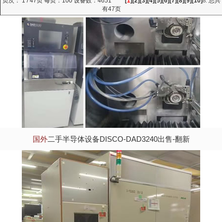
页次： 1 / 47页 每页：100 设备数：4651
[
1
][
2
][
3
][
4
][
5
][
6
][
7
][
8
][
9
][
10
]
8
:
总共
有47页
国外
二手半导体设备DISCO-DAD3240出售-翻新