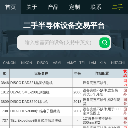
首页
关于
产品
定制
联系
二手
二手半导体设备交易平台
CANON
NIKON
DISCO
ASML
AMAT
TEL
LAM
KLA
HITACHI
状
ID
设备名称
年份
详细配置
态
国
3846
DISCO DAD321晶圆切割机
-
设备完整不缺件;
内
设备完整不缺件,含安装
国
1812
ULVAC SME-200E刻蚀机
2006
调试,6个月维
外
设备完整不缺件,有2台现
国
3809
DISCO DAD3240划片机
2013
货;
外
设备完整不缺件,用于300
国
738
HITACHI S-9380扫描电子显微镜
2007
毫米晶圆上
外
12"设备完整不缺件
国
737
TEL Expedius-i批量式湿法清洗机
-
300nm,有2
外