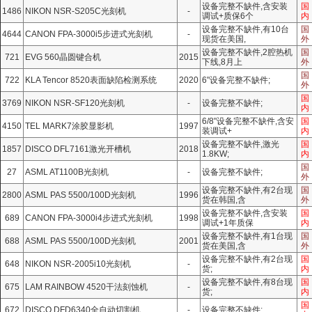
设备完整不缺件,含安装
国
1486
NIKON NSR-S205C光刻机
-
调试+质保6个
内
设备完整不缺件,有10台
国
4644
CANON FPA-3000i5步进式光刻机
-
现货在美国,
外
设备完整不缺件,2腔热机
国
721
EVG 560晶圆键合机
2015
下线,8月上
外
国
722
KLA Tencor 8520表面缺陷检测系统
2020
6"设备完整不缺件;
外
国
3769
NIKON NSR-SF120光刻机
-
设备完整不缺件;
内
6/8"设备完整不缺件,含安
国
4150
TEL MARK7涂胶显影机
1997
装调试+
内
设备完整不缺件,激光
国
1857
DISCO DFL7161激光开槽机
2018
1.8KW;
内
国
27
ASML AT1100B光刻机
-
设备完整不缺件;
外
设备完整不缺件,有2台现
国
2800
ASML PAS 5500/100D光刻机
1996
货在韩国,含
外
设备完整不缺件,含安装
国
689
CANON FPA-3000i4步进式光刻机
1998
调试+1年质保
内
设备完整不缺件,有1台现
国
688
ASML PAS 5500/100D光刻机
2001
货在美国,含
外
设备完整不缺件,有2台现
国
648
NIKON NSR-2005i10光刻机
-
货;
内
设备完整不缺件,有8台现
国
675
LAM RAINBOW 4520干法刻蚀机
-
货;
内
国
672
DISCO DFD6340全自动切割机
-
设备完整不缺件;