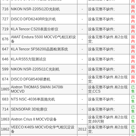
内
国
716
NIKON NSR-2205i12D光刻机
-
设备完整不缺件;
内
国
727
DISCO DFD6240RR划片机
-
设备完整不缺件;
内
国
719
KLA Tencor CS20表面分析仪
-
设备完整不缺件;
内
AMAT Endura 5500 MOCVD气相沉积设
设备完整不缺件,有2台现
国
676
-
备
货;
内
国
647
KLA Tencor SFS6200晶圆检测系统
-
设备完整不缺件;
内
国
646
KLA RS55方阻测试仪
-
设备完整不缺件;
内
国
599
NIKON NSR-2205i11C光刻机
-
设备完整不缺件;
内
设备完整不缺件,有2台现
国
674
DISCO DFG8540研磨机
-
货;
内
Aixtron THOMAS SWAN 34708i
设备完整不缺件,有2台现
已
1865
-
MOCVD
货,CCS
售
已
683
‌NTS NSC-4036单面抛光机
-
设备完整不缺件;
售
已
714
SENSOFAR 3D轮廓仪
-
设备完整不缺件;
售
设备完整不缺件,有2台现
已
1863
Aixtron Crius II MOCVD设备
-
货,69片附
售
VEECO K465i MOCVD化学气相沉淀设
设备完整不缺件,有2台现
已
1862
2012
备
货;
售