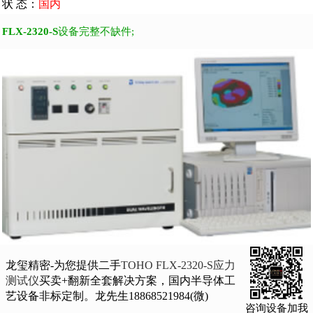
状 态：
国内
FLX-2320-S
设备完整不缺件;
龙玺精密-为您提供二手
TOHO FLX-2320-S应力
测试仪
买卖+翻新全套解决方案，国内半导体工
艺设备非标定制。龙先生18868521984(微)
咨询设备加我