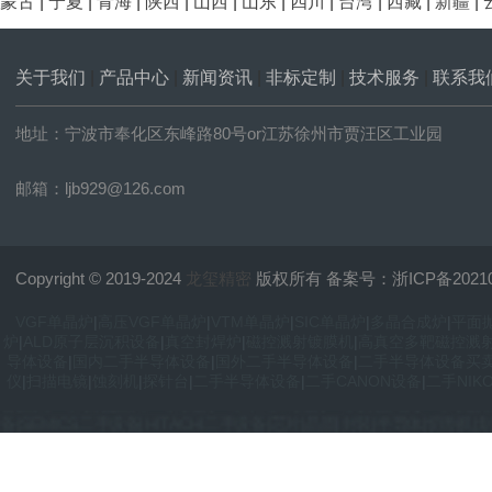
蒙古
|
宁夏
|
青海
|
陕西
|
山西
|
山东
|
四川
|
台湾
|
西藏
|
新疆
|
关于我们
|
产品中心
|
新闻资讯
|
非标定制
|
技术服务
|
联系我
地址：宁波市奉化区东峰路80号or江苏徐州市贾汪区工业园
邮箱：ljb929@126.com
Copyright © 2019-2024
龙玺精密
版权所有 备案号：
浙ICP备2021
VGF单晶炉
|
高压VGF单晶炉
|
VTM单晶炉
|
SIC单晶炉
|
多晶合成炉
|
平面
炉
|
ALD原子层沉积设备
|
真空封焊炉
|
磁控溅射镀膜机
|
高真空多靶磁控溅
VGF单晶炉|高压VGF单晶炉|VTM单晶炉|SIC单晶炉|多晶合成炉|平
导体设备
|
国内二手半导体设备
|
国外二手半导体设备
|
二手半导体设备买
炉|ALD原子层沉积设备|真空封焊炉|磁控溅射镀膜机|高真空多靶磁控溅
仪
|
扫描电镜
|
蚀刻机
|
探针台
|
二手半导体设备
|
二手CANON设备
|
二手NIK
密|国内二手设备|国外二手设备|二手半导体设备|二手设备买卖|二手设备翻新|二
备|SEMICS二手设备|HITACHI二手设备|芯片|晶圆|封装|半导体|切割