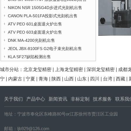
NIKON NSR 1505G4D步进式光刻机出售
CANON PLA-501FA投影式光刻机出售
ATV PEO 601桌面退火炉出售
ATV PEO 603桌面退火炉出售
DNK MA-4200光刻机出售
JEOL JBX-8100FS G2电子束光刻机出售
KLA SF27缺陷检测出售
城市分站：
北京龙玺精密
|
上海龙玺精密
|
深圳龙玺精密
|
成都
宁
|
内蒙古
|
宁夏
|
青海
|
陕西
|
山西
|
山东
|
四川
|
台湾
|
西藏
|
关于我们
|
产品中心
|
新闻资讯
|
非标定制
|
技术服务
|
联系我
地址：宁波市奉化区东峰路80号or江苏徐州市贾汪区工业园
邮箱：ljb929@126.com