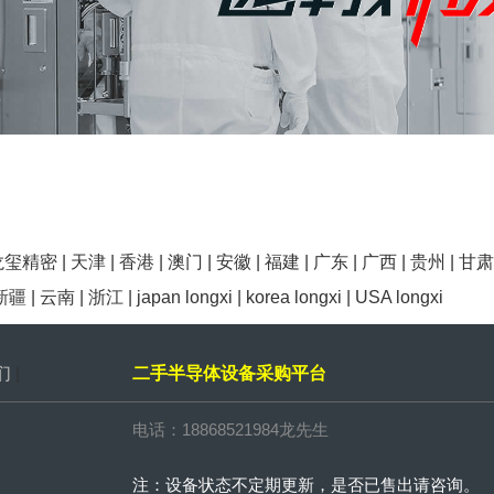
龙玺精密
|
天津
|
香港
|
澳门
|
安徽
|
福建
|
广东
|
广西
|
贵州
|
甘肃
新疆
|
云南
|
浙江
|
japan longxi
|
korea longxi
|
USA longxi
们
|
二手半导体设备采购平台
电话：18868521984龙先生
注：设备状态不定期更新，是否已售出请咨询。