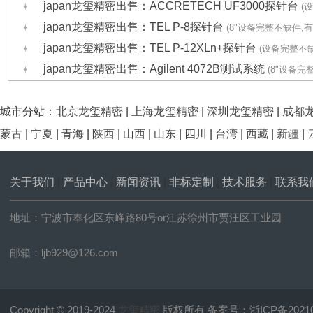
japan龙玺精密出售：ACCRETECH UF3000探针台
(
japan龙玺精密出售：TEL P-8探针台
(8"设备完整不缺件,有
japan龙玺精密出售：TEL P-12XLn+探针台
(设备完整不缺
japan龙玺精密出售：Agilent 4072B测试系统
(8"设备完
城市分站：
北京龙玺精密
|
上海龙玺精密
|
深圳龙玺精密
|
成都
蒙古
|
宁夏
|
青海
|
陕西
|
山西
|
山东
|
四川
|
台湾
|
西藏
|
新疆
|
关于我们
|
产品中心
|
新闻资讯
|
非标定制
|
技术服务
|
联系我
地址：宁波市奉化区东峰路80号or江苏徐州市贾汪区工业园
邮箱：ljb929@126.com
Copyright © 2019-2024
龙玺精密
版权所有 备案号：
浙ICP备2021