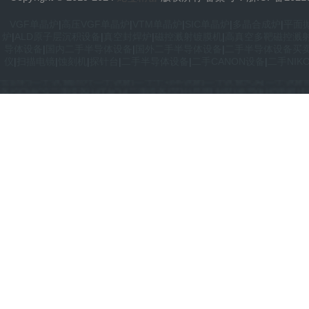
VGF单晶炉
|
高压VGF单晶炉
|
VTM单晶炉
|
SIC单晶炉
|
多晶合成炉
|
平面
炉
|
ALD原子层沉积设备
|
真空封焊炉
|
磁控溅射镀膜机
|
高真空多靶磁控溅
导体设备
|
国内二手半导体设备
|
国外二手半导体设备
|
二手半导体设备买
VGF单晶炉|高压VGF单晶炉|VTM单晶炉|SIC单晶炉|多晶合成炉|平
仪
|
扫描电镜
|
蚀刻机
|
探针台
|
二手半导体设备
|
二手CANON设备
|
二手NIK
炉|ALD原子层沉积设备|真空封焊炉|磁控溅射镀膜机|高真空多靶磁控溅
密|国内二手设备|国外二手设备|二手半导体设备|二手设备买卖|二手设备翻新|二
备|SEMICS二手设备|HITACHI二手设备|芯片|晶圆|封装|半导体|切割