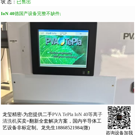
状 态：
已售出
IoN 40
德国产设备完整不缺件;
龙玺精密-为您提供二手
PVA TePla IoN 40等离子
清洗机
买卖+翻新全套解决方案，国内半导体工
艺设备非标定制。龙先生18868521984(微)
咨询设备加我