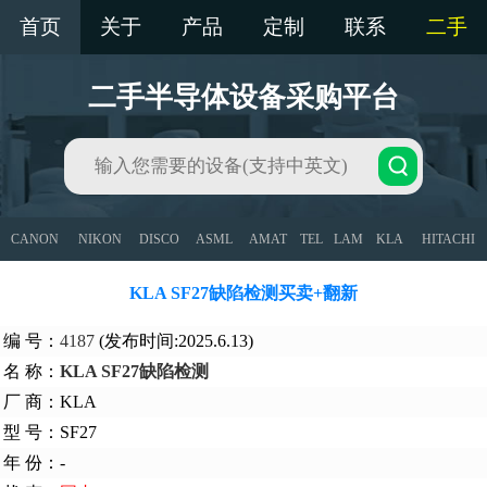
首页
关于
产品
定制
联系
二手
二手半导体设备采购平台
CANON
NIKON
DISCO
ASML
AMAT
TEL
LAM
KLA
HITACHI
KLA SF27缺陷检测买卖+翻新
编 号：
4187
(发布时间:2025.6.13)
名 称：
KLA SF27缺陷检测
厂 商：KLA
型 号：SF27
年 份：-