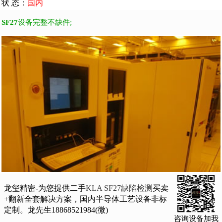
状 态：
国内
SF27
设备完整不缺件;
龙玺精密-为您提供二手
KLA SF27缺陷检测
买卖
+翻新全套解决方案，国内半导体工艺设备非标
定制。龙先生18868521984(微)
咨询设备加我