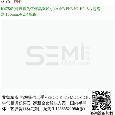
状 态：
国外
K475
6"(可设置为任何晶圆尺寸),AsH3 PH3 N2 H2, 8片起泡
器,150mm,有2台现货;
龙玺精密-为您提供二手
VEECO K475 MOCVD化
学气相沉积
买卖+翻新全套解决方案，国内半导
体工艺设备非标定制。龙先生18868521984(微)
咨询设备加我