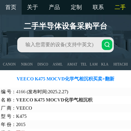
首页
关于
产品
定制
联系
二手
二手半导体设备采购平台
CANON
NIKON
DISCO
ASML
AMAT
TEL
LAM
KLA
HITACHI
VEECO K475 MOCVD化学气相沉积买卖+翻新
编 号：
4166
(发布时间:2025.2.27)
名 称：
VEECO K475 MOCVD化学气相沉积
厂 商：VEECO
型 号：K475
年 份：2015