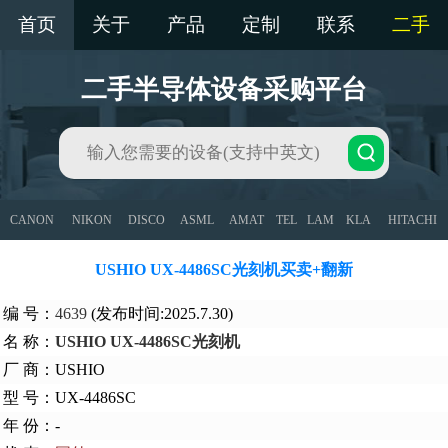
首页
关于
产品
定制
联系
二手
二手半导体设备采购平台
CANON
NIKON
DISCO
ASML
AMAT
TEL
LAM
KLA
HITACHI
USHIO UX-4486SC光刻机买卖+翻新
编 号：
4639
(发布时间:2025.7.30)
名 称：
USHIO UX-4486SC光刻机
厂 商：USHIO
型 号：UX-4486SC
年 份：-