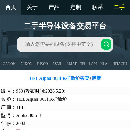
首页
关于
产品
定制
联系
二手
二手半导体设备交易平台
CANON
NIKON
DISCO
ASML
AMAT
TEL
LAM
KLA
HITACHI
TEL Alpha-303i-K扩散炉买卖+翻新
编 号：
958
(发布时间:2026.5.20)
名 称：
TEL Alpha-303i-K扩散炉
厂 商：TEL
型 号：Alpha-303i-K
年 份：2003