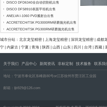
DISCO DFD6340全自动切割机出售
DISCO DFS8910表面平坦机出售
ANELVA I-1060 PVD溅射台出售
ACCRETECH/TSK PG3000RM研磨抛光机出售
ACCRETECH/TSK PG300RM研磨抛光机出售
城市分站：
北京龙玺精密
|
上海龙玺精密
|
深圳龙玺精密
|
成都
宁
|
内蒙古
|
宁夏
|
青海
|
陕西
|
山西
|
山东
|
四川
|
台湾
|
西藏
|
关于我们
|
产品中心
|
新闻资讯
|
非标定制
|
技术服务
|
联系我
地址：宁波市奉化区东峰路80号or江苏徐州市贾汪区工业园
邮箱：ljb929@126.com