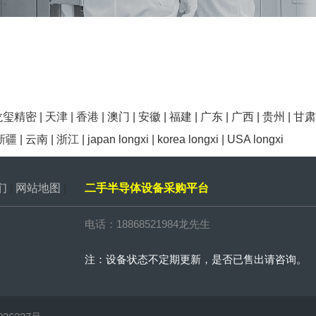
龙玺精密
|
天津
|
香港
|
澳门
|
安徽
|
福建
|
广东
|
广西
|
贵州
|
甘肃
新疆
|
云南
|
浙江
|
japan longxi
|
korea longxi
|
USA longxi
们
|
网站地图
|
二手半导体设备采购平台
电话：18868521984龙先生
注：设备状态不定期更新，是否已售出请咨询。