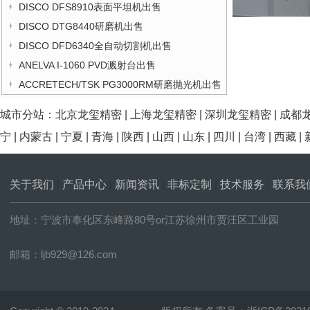
DISCO DFS8910表面平坦机出售
DISCO DTG8440研磨机出售
DISCO DFD6340全自动切割机出售
ANELVA I-1060 PVD溅射台出售
ACCRETECH/TSK PG3000RM研磨抛光机出售
城市分站：
北京龙玺精密
|
上海龙玺精密
|
深圳龙玺精密
|
成都
宁
|
内蒙古
|
宁夏
|
青海
|
陕西
|
山西
|
山东
|
四川
|
台湾
|
西藏
|
关于我们
|
产品中心
|
新闻资讯
|
非标定制
|
技术服务
|
联系我
地址：宁波市奉化区东峰路80号or江苏徐州市贾汪区工业园
邮箱：ljb929@126.com