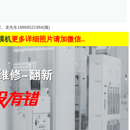
先生18868521984(微)
贴膜机
更多详细照片请加微信..