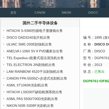
首页
CANON
NIKON
DISCO
国外二手半导体设备
HITACHI S-9380扫描电子显微镜出售
DISCO DAD3240划片机出售
编 号：1895 (发布
ULVAC SME-200E刻蚀机出售
名 称：
DISCO 
ANELVA I-1060 SV Ⅱ PVD溅射台出售
厂 商：DISCO
TEL Expedius-i批量式湿法清洗机出售
型 号：DGP8761
TEL ELECTRON JIN刻蚀机出售
年 份：2013
LAM RAINBOW 4520干法刻蚀机出售
状 态：
已售出
CANON FPA-5500iZ+步进式光刻机出售
DGP8761+DFM2
ASML XT1060K光刻机出售
HITACHI LS9200T缺陷检测系统出售
ASML PAS 5500/700D光刻机出售
NIKON NSR-S308F光刻机出售