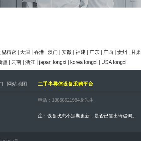
龙玺精密
|
天津
|
香港
|
澳门
|
安徽
|
福建
|
广东
|
广西
|
贵州
|
甘肃
新疆
|
云南
|
浙江
|
japan longxi
|
korea longxi
|
USA longxi
们
|
网站地图
|
二手半导体设备采购平台
电话：18868521984龙先生
注：设备状态不定期更新，是否已售出请咨询。