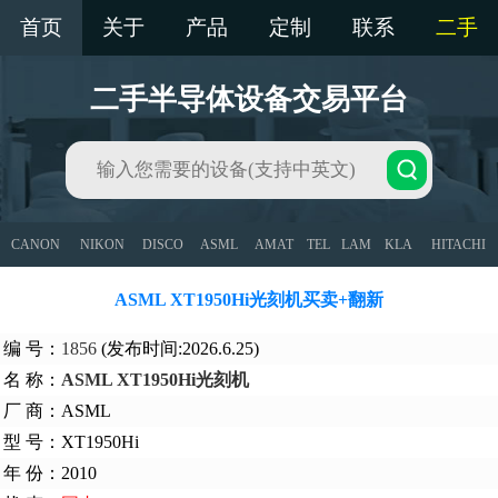
首页
关于
产品
定制
联系
二手
二手半导体设备交易平台
CANON
NIKON
DISCO
ASML
AMAT
TEL
LAM
KLA
HITACHI
ASML XT1950Hi光刻机买卖+翻新
编 号：
1856
(发布时间:2026.6.25)
名 称：
ASML XT1950Hi光刻机
厂 商：ASML
型 号：XT1950Hi
年 份：2010